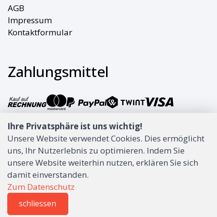
AGB
Impressum
Kontaktformular
Zahlungsmittel
In unserem Webshop bezahlen Sie bequem per
Ihre Privatsphäre ist uns wichtig!
Rechnung, Twint oder Kreditkarte.
Unsere Website verwendet Cookies. Dies ermöglicht
uns, Ihr Nutzerlebnis zu optimieren. Indem Sie
unsere Website weiterhin nutzen, erklären Sie sich
damit einverstanden.
Zum Datenschutz
schliessen
0
Software:
Rent-a-Shop.ch
Menu
CHF 0.00