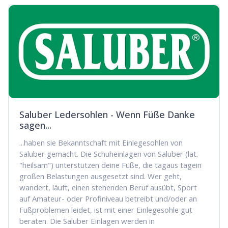
Saluber Ledersohlen - Wenn Füße Danke
sagen...
...haben sie Bekanntschaft mit Einlegesohlen von
Saluber gemacht. Die Schuheinlagen von Saluber (lat.
"heilsam") unterstützen deine Füße, die tagaus tagein
großen Belastungen ausgesetzt sind. Wer geht,
wandert, läuft, einen stehenden Beruf ausübt, Sport
auf Amateur- oder Profiniveau betreibt und/oder an
Fußproblemen leidet, ist mit einer Einlegesohle gut
beraten. Die Saluber Einlagen werden in