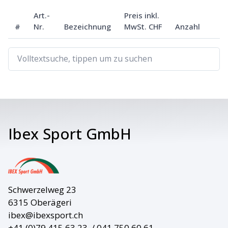
Art.-
Preis inkl.
#
Nr.
Bezeichnung
MwSt. CHF
Anzahl
Ibex Sport GmbH
Schwerzelweg 23
6315 Oberägeri
ibex@ibexsport.ch
+41 (0)79 415 63 23
/ 041 750 60 61