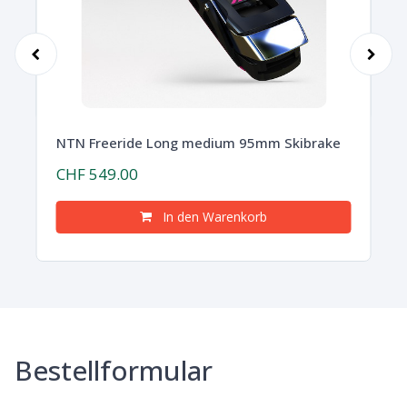
A
NT
C
NTN Freeride Long medium 95mm Skibrake
CHF 549.00
In den Warenkorb
Bestellformular